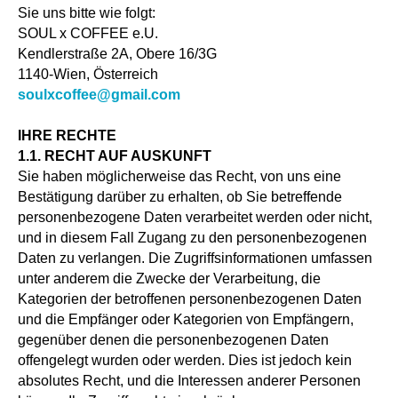
Sie uns bitte wie folgt:
SOUL x COFFEE e.U.
Kendlerstraße 2A, Obere 16/3G
1140-Wien, Österreich
HABEN
soulxcoffee@gmail.com
SIE NOCH
IHRE RECHTE
FRAGEN?
1.1. RECHT AUF AUSKUNFT
Sie haben möglicherweise das Recht, von uns eine
Schreiben Sie Ihre Nachricht auf
Bestätigung darüber zu erhalten, ob Sie betreffende
WhatsApp oder rufen Sie uns einfach an:
personenbezogene Daten verarbeitet werden oder nicht,
und in diesem Fall Zugang zu den personenbezogenen
Daten zu verlangen. Die Zugriffsinformationen umfassen
unter anderem die Zwecke der Verarbeitung, die
+43 664
Kategorien der betroffenen personenbezogenen Daten
und die Empfänger oder Kategorien von Empfängern,
657 2360
gegenüber denen die personenbezogenen Daten
offengelegt wurden oder werden. Dies ist jedoch kein
absolutes Recht, und die Interessen anderer Personen