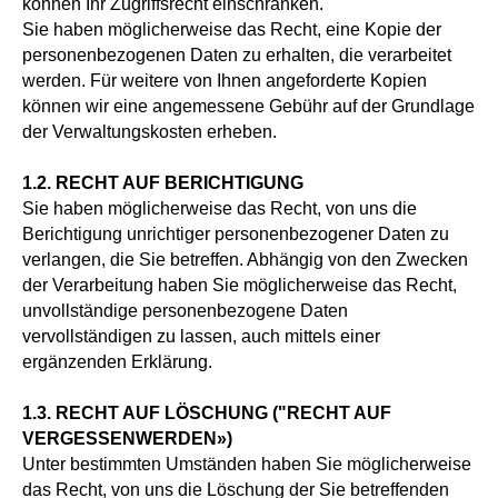
können Ihr Zugriffsrecht einschränken.
Sie haben möglicherweise das Recht, eine Kopie der
personenbezogenen Daten zu erhalten, die verarbeitet
werden. Für weitere von Ihnen angeforderte Kopien
können wir eine angemessene Gebühr auf der Grundlage
der Verwaltungskosten erheben.
1.2. RECHT AUF BERICHTIGUNG
Sie haben möglicherweise das Recht, von uns die
Berichtigung unrichtiger personenbezogener Daten zu
verlangen, die Sie betreffen. Abhängig von den Zwecken
der Verarbeitung haben Sie möglicherweise das Recht,
Email: franchise@soulxcoffee.com
unvollständige personenbezogene Daten
vervollständigen zu lassen, auch mittels einer
ergänzenden Erklärung.
Über
Impressum
AGB
Datenschutzerkarung
Cookie-Richtlinien
1.3. RECHT AUF LÖSCHUNG ("RECHT AUF
VERGESSENWERDEN»)
Website created by
ComeonDante
Unter bestimmten Umständen haben Sie möglicherweise
das Recht, von uns die Löschung der Sie betreffenden