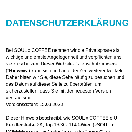
DATENSCHUTZERKLÄRUNG
Bei SOUL x COFFEE nehmen wir die Privatsphäre als
wichtige und ernste Angelegenheit und verpflichten uns,
sie zu schützen. Dieser Website-Datenschutzhinweis
("
Hinweis
") kann sich im Laufe der Zeit weiterentwickeln.
Daher bitten wir Sie, diese Seite häufig zu besuchen und
das Datum auf dieser Seite zu überprüfen, um
sicherzustellen, dass Sie mit der neuesten Version
vertraut sind.
Versionsdatum: 15.03.2023
Dieser Hinweis beschreibt, wie SOUL x COFFEE e.U.
Kendlerstraße 2A, Top 16/3G, 1140-Wien («
SOUL x
COFFEE
» oder "
wir
" oder "
uns
" oder "
unser
") als